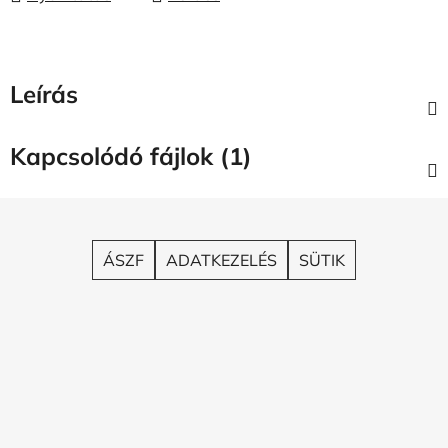
Leírás
Kapcsolódó fájlok (1)
L
á
b
ÁSZF
ADATKEZELÉS
SÜTIK
l
é
c