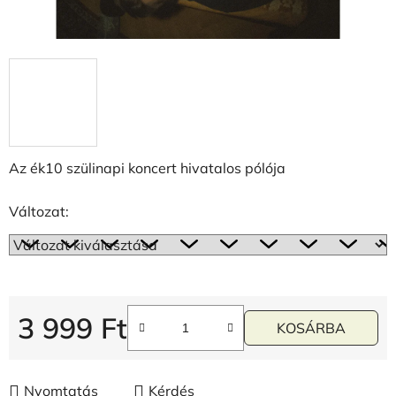
Az ék10 szülinapi koncert hivatalos pólója
Változat:
3 999 Ft
KOSÁRBA
Egységár:
Nyomtatás
Kérdés