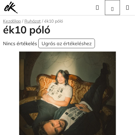
Ugrás
Keresés
KOSÁR
a
fő
Kezdőlap
/
Ruházat
/
ék10 póló
tartalomhoz
ék10 póló
A
Nincs értékelés
Ugrás az értékeléshez
termék
átlagos
értékelése
5-
ből
0,0
csillag.