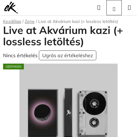
Ugrás
Keresés
KOSÁR
a
fő
Kezdőlap
/
Zene
/
Live at Akvárium kazi (+ lossless letöltés)
tartalomhoz
Live at Akvárium kazi (+
lossless letöltés)
A
Nincs értékelés
Ugrás az értékeléshez
termék
ÚJDONSÁG
átlagos
értékelése
5-
ből
0,0
csillag.