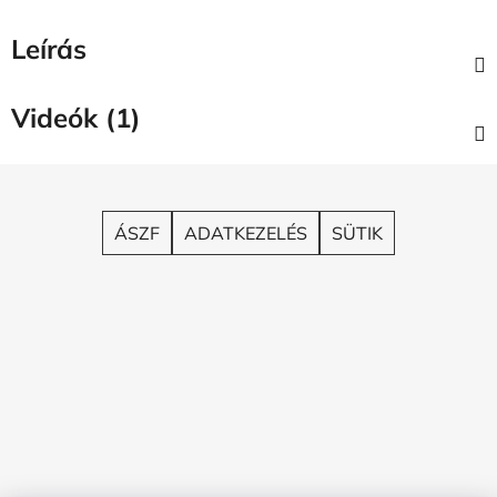
Leírás
Videók (1)
L
á
b
ÁSZF
ADATKEZELÉS
SÜTIK
l
é
c