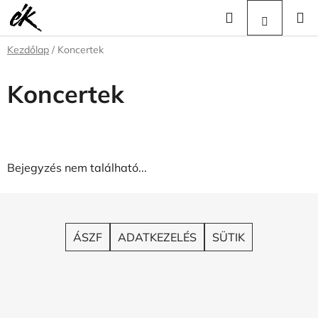
Ugrás
Keresés
KOSÁR
a
fő
Kezdőlap
/
Koncertek
tartalomhoz
Koncertek
Bejegyzés nem található...
L
á
b
ÁSZF
ADATKEZELÉS
SÜTIK
l
é
c