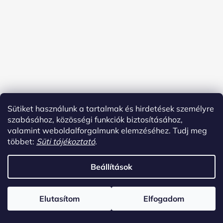
Koncertek
Apple Music
Tidal
Bandcamp
Sütiket használunk a tartalmak és hirdetések személyre
YouTube
Spotify
Instagram
Facebook
szabásához, közösségi funkciók biztosításához,
valamint weboldalforgalmunk elemzéséhez. Tudj meg
Linktree
többet:
Süti tájékoztató
.
Shoptet készítette
Beállítások
Copyright 2026
ék official
. Minden jog fenntartva.
Süti
beállítások szerkesztése
Elutasítom
Elfogadom